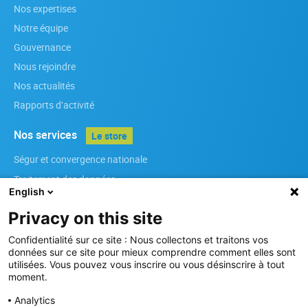
Nos expertises
Notre équipe
Gouvernance
Nous rejoindre
Nos actualités
Rapports d’activité
Nos services
Le store
Ségur et convergence nationale
Traitement des données
English
Infrastructures
Privacy on this site
Référenciels régionaux
Services métiers
Confidentialité sur ce site : Nous collectons et traitons vos
données sur ce site pour mieux comprendre comment elles sont
Sécurité des Systèmes d’Information
utilisées. Vous pouvez vous inscrire ou vous désinscrire à tout
moment.
Nos membres
Analytics