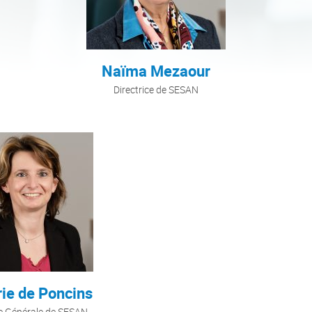
Naïma Mezaour
Directrice de SESAN
rie de Poncins
re Générale de SESAN