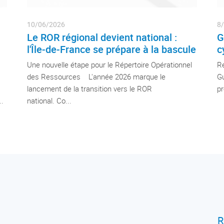
10/06/2026
8
Le ROR régional devient national :
G
l'Île-de-France se prépare à la bascule
c
Une nouvelle étape pour le Répertoire Opérationnel
Re
des Ressources L'année 2026 marque le
G
lancement de la transition vers le ROR
pr
..
national. Co...
R