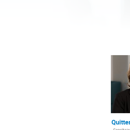
Quitte
Secrétai