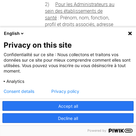
2)
Pour les Administrateurs au
sein des établissements de
santé
: Prénom, nom, fonction,
profil et droits associés, adresse
email, mot de passe, logs
English
Privacy on this site
Confidentialité sur ce site : Nous collectons et traitons vos
Tout au long de l’utilisation de la
données sur ce site pour mieux comprendre comment elles sont
Plateforme par l’Utilisateur
utilisées. Vous pouvez vous inscrire ou vous désinscrire à tout
Combien de
professionnel et l’Administrateur
moment.
temps vos
de l’établissement de santé.
Analytics
données sont-
elles conservées
Consent details
Privacy policy
?
Les logs techniques sont
Accept all
conservés pendant une semaine
à compter du moment de leur
Decline all
collecte.
Powered by