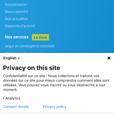
Gouvernance
Nous rejoindre
Nos actualités
Rapports d’activité
Nos services
Le store
Ségur et convergence nationale
Traitement des données
English
Infrastructures
Privacy on this site
Référenciels régionaux
Services métiers
Confidentialité sur ce site : Nous collectons et traitons vos
données sur ce site pour mieux comprendre comment elles sont
Sécurité des Systèmes d’Information
utilisées. Vous pouvez vous inscrire ou vous désinscrire à tout
moment.
Nos membres
Analytics
Devenir membre
Consent details
Privacy policy