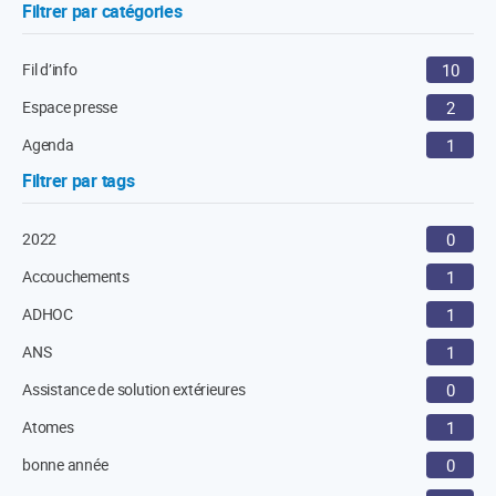
Filtrer par catégories
Fil d’info
10
Espace presse
2
Agenda
1
Filtrer par tags
2022
0
Accouchements
1
ADHOC
1
ANS
1
Assistance de solution extérieures
0
Atomes
1
bonne année
0