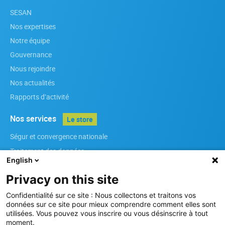
SESAN
Nos expertises
Notre équipe
Gouvernance
Nous rejoindre
Nos actualités
Rapports d’activité
Nos services
Le store
Ségur et convergence nationale
Traitement des données
English
Infrastructures
Privacy on this site
Référenciels régionaux
Services métiers
Confidentialité sur ce site : Nous collectons et traitons vos
données sur ce site pour mieux comprendre comment elles sont
Sécurité des Systèmes d’Information
utilisées. Vous pouvez vous inscrire ou vous désinscrire à tout
moment.