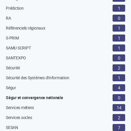
Prédiction
1
RA
0
Référenciels régionaux
1
S-PRIM
1
SAMU SCRIPT
1
SANTEXPO
0
Sécurité
2
Sécurité des Systèmes d'Information
1
Ségur
4
Ségur et convergence nationale
0
Services métiers
14
Services socles
2
SESAN
7