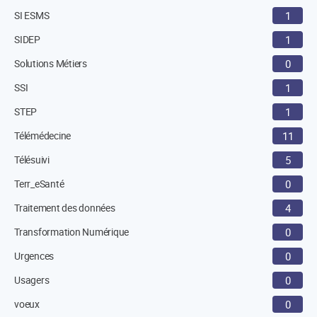
SI ESMS
1
SIDEP
1
Solutions Métiers
0
SSI
1
STEP
1
Télémédecine
11
Télésuivi
5
Terr_eSanté
0
Traitement des données
4
Transformation Numérique
0
Urgences
0
Usagers
0
voeux
0