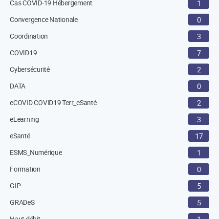
Cas COVID-19 Hébergement
1
Convergence Nationale
0
Coordination
3
COVID19
7
Cybersécurité
2
DATA
0
eCOVID COVID19 Terr_eSanté
2
eLearning
3
eSanté
17
ESMS_Numérique
1
Formation
0
GIP
5
GRADeS
5
Haut débit