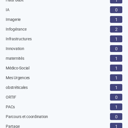
1
IA
0
Imagerie
1
Infogérance
2
Infrastructures
1
Innovation
0
maternités
1
Médico-Social
1
Mes Urgences
1
obstréticales
1
ORTIF
0
PACs
1
Parcours et coordination
0
Partage
1