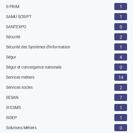
S-PRIM
1
SAMU SCRIPT
1
SANTEXPO
0
Sécurité
2
Sécurité des Systèmes d'Information
1
Ségur
4
Ségur et convergence nationale
0
Services métiers
14
Services socles
2
SESAN
7
SI ESMS
1
SIDEP
1
Solutions Métiers
0