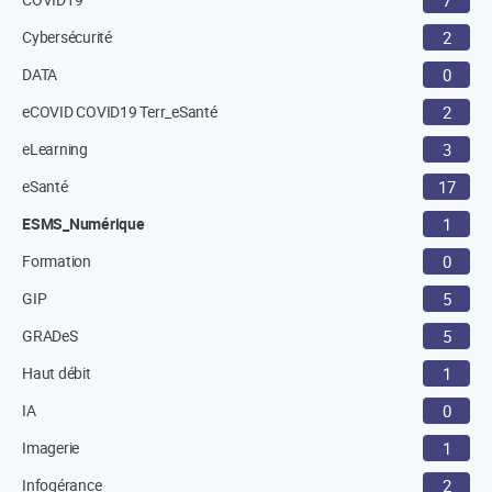
7
Cybersécurité
2
DATA
0
eCOVID COVID19 Terr_eSanté
2
eLearning
3
eSanté
17
ESMS_Numérique
1
Formation
0
GIP
5
GRADeS
5
Haut débit
1
IA
0
Imagerie
1
Infogérance
2