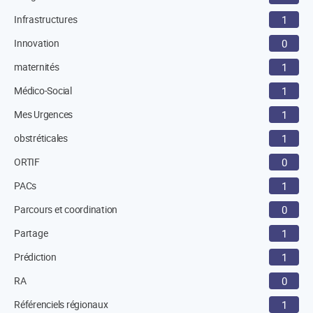
Infrastructures
1
Innovation
0
maternités
1
Médico-Social
1
Mes Urgences
1
obstréticales
1
ORTIF
0
PACs
1
Parcours et coordination
0
Partage
1
Prédiction
1
RA
0
Référenciels régionaux
1