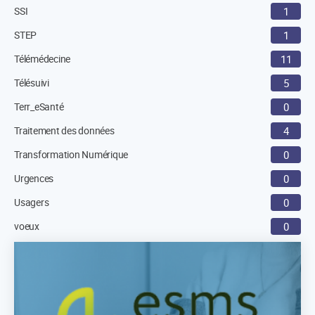
SSI
1
STEP
1
Télémédecine
11
Télésuivi
5
Terr_eSanté
0
Traitement des données
4
Transformation Numérique
0
Urgences
0
Usagers
0
voeux
0