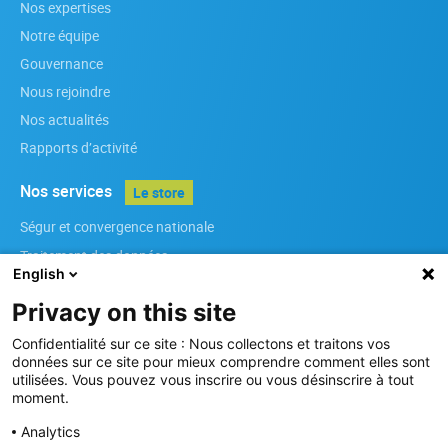
Nos expertises
Notre équipe
Gouvernance
Nous rejoindre
Nos actualités
Rapports d’activité
Nos services
Le store
Ségur et convergence nationale
Traitement des données
English
Infrastructures
Privacy on this site
Référenciels régionaux
Services métiers
Confidentialité sur ce site : Nous collectons et traitons vos
données sur ce site pour mieux comprendre comment elles sont
Sécurité des Systèmes d’Information
utilisées. Vous pouvez vous inscrire ou vous désinscrire à tout
moment.
Nos membres
Analytics