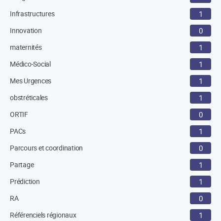
Infrastructures
1
Innovation
0
maternités
1
Médico-Social
1
Mes Urgences
1
obstréticales
1
ORTIF
0
PACs
1
Parcours et coordination
0
Partage
1
Prédiction
1
RA
0
Référenciels régionaux
1