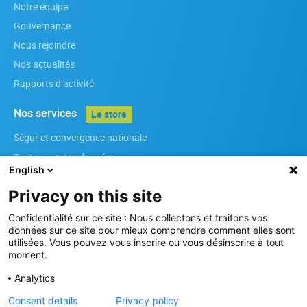
Notre équipe
Gouvernance
Nous rejoindre
Nos actualités
Rapports d’activité
Nos services
Le store
Ségur et convergence nationale
Traitement des données
English
Infrastructures
Privacy on this site
Référenciels régionaux
Services métiers
Confidentialité sur ce site : Nous collectons et traitons vos
données sur ce site pour mieux comprendre comment elles sont
Sécurité des Systèmes d’Information
utilisées. Vous pouvez vous inscrire ou vous désinscrire à tout
moment.
Nos membres
Analytics
Devenir membre
Consent details
Privacy policy