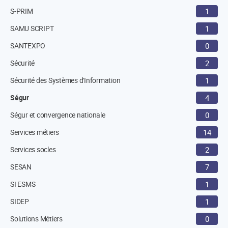
S-PRIM
1
SAMU SCRIPT
1
SANTEXPO
0
Sécurité
2
Sécurité des Systèmes d'Information
1
Ségur
4
Ségur et convergence nationale
0
Services métiers
14
Services socles
2
SESAN
7
SI ESMS
1
SIDEP
1
Solutions Métiers
0