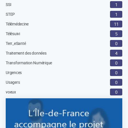
SSI
1
STEP
1
Télémédecine
11
Télésuivi
5
Terr_eSanté
0
Traitement des données
4
Transformation Numérique
0
Urgences
0
Usagers
0
voeux
0