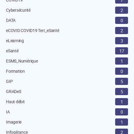
7
Cybersécurité
2
DATA
0
eCOVID COVID19 Terr_eSanté
2
eLearning
3
eSanté
17
ESMS_Numérique
1
Formation
0
GIP
5
GRADeS
5
Haut débit
1
IA
0
Imagerie
1
Infogérance
2