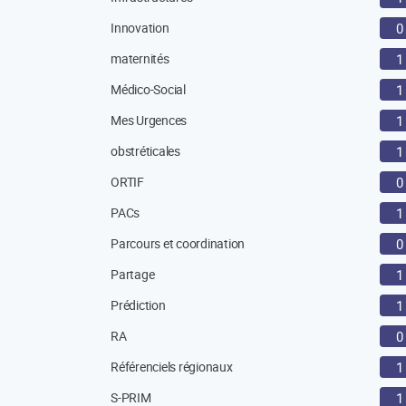
Innovation
0
maternités
1
Médico-Social
1
Mes Urgences
1
obstréticales
1
ORTIF
0
PACs
1
Parcours et coordination
0
Partage
1
Prédiction
1
RA
0
Référenciels régionaux
1
S-PRIM
1