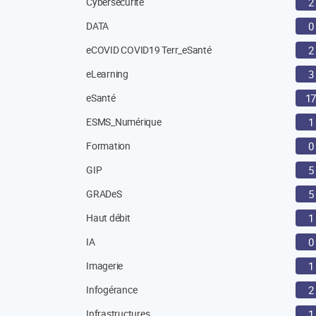
Cybersécurité
2
DATA
0
eCOVID COVID19 Terr_eSanté
2
eLearning
3
eSanté
1
ESMS_Numérique
1
Formation
0
GIP
5
GRADeS
5
Haut débit
1
IA
0
Imagerie
1
Infogérance
2
Infrastructures
1