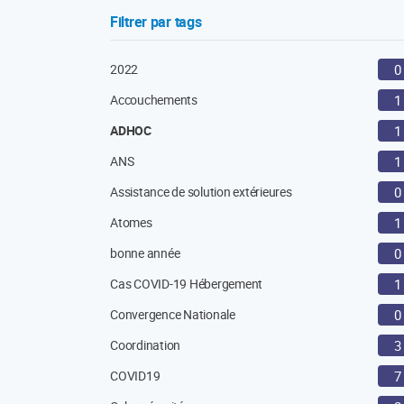
Filtrer par tags
2022
0
Accouchements
1
ADHOC
1
ANS
1
Assistance de solution extérieures
0
Atomes
1
bonne année
0
Cas COVID-19 Hébergement
1
Convergence Nationale
0
Coordination
3
COVID19
7