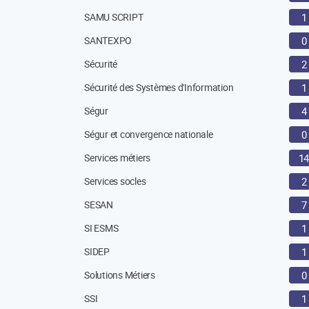
SAMU SCRIPT
1
SANTEXPO
0
Sécurité
2
Sécurité des Systèmes d'Information
1
Ségur
4
Ségur et convergence nationale
0
Services métiers
1
Services socles
2
SESAN
7
SI ESMS
1
SIDEP
1
Solutions Métiers
0
SSI
1