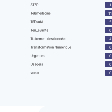
STEP
1
Télémédecine
1
Télésuivi
5
Terr_eSanté
0
Traitement des données
4
Transformation Numérique
0
Urgences
0
Usagers
0
voeux
0