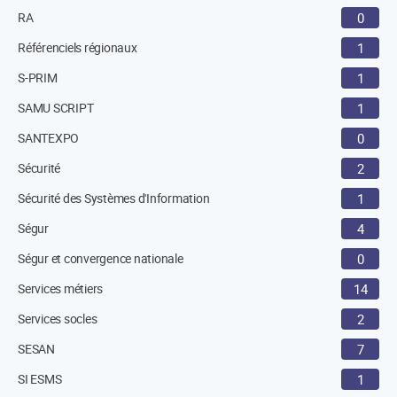
RA
0
Référenciels régionaux
1
S-PRIM
1
SAMU SCRIPT
1
SANTEXPO
0
Sécurité
2
Sécurité des Systèmes d'Information
1
Ségur
4
Ségur et convergence nationale
0
Services métiers
14
Services socles
2
SESAN
7
SI ESMS
1