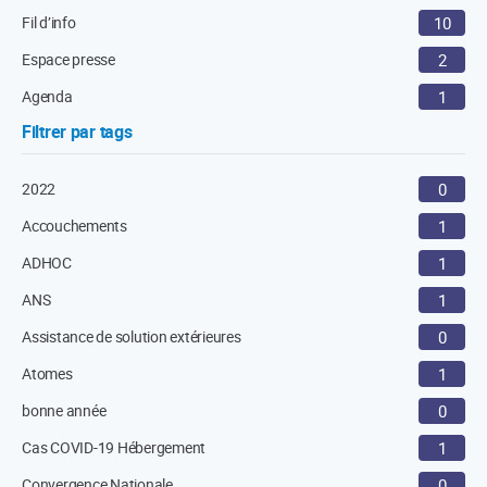
Fil d’info
10
Espace presse
2
Agenda
1
Filtrer par tags
2022
0
Accouchements
1
ADHOC
1
ANS
1
Assistance de solution extérieures
0
Atomes
1
bonne année
0
Cas COVID-19 Hébergement
1
Convergence Nationale
0