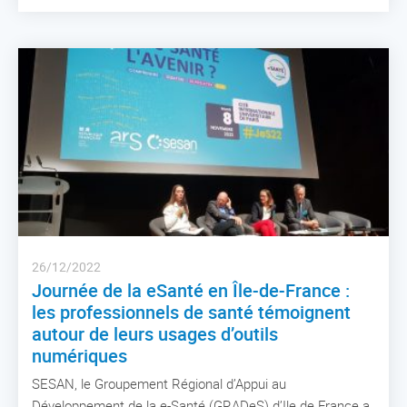
26/12/2022
Journée de la eSanté en Île-de-France :
les professionnels de santé témoignent
autour de leurs usages d’outils
numériques
SESAN, le Groupement Régional d’Appui au
Développement de la e-Santé (GRADeS) d’Ile de France a