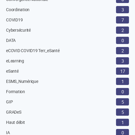
Coordination
3
COVID19
7
Cybersécurité
2
DATA
0
eCOVID COVID19 Terr_eSanté
2
eLearning
3
eSanté
17
ESMS_Numérique
1
Formation
0
GIP
5
GRADeS
5
Haut débit
1
IA
0