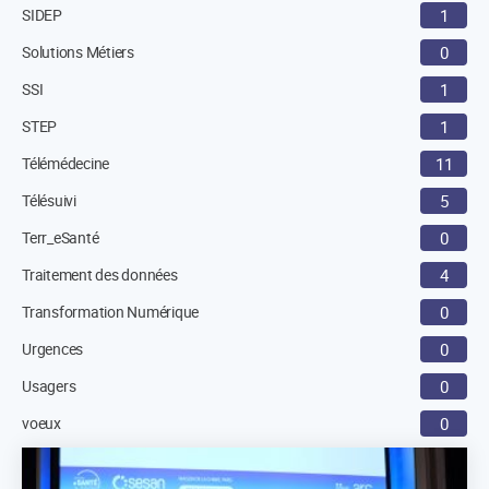
SIDEP
1
Solutions Métiers
0
SSI
1
STEP
1
Télémédecine
11
Télésuivi
5
Terr_eSanté
0
Traitement des données
4
Transformation Numérique
0
Urgences
0
Usagers
0
voeux
0