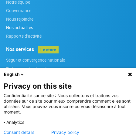
Notre équipe
Gouvernance
Nous rejoindre
Nos actualités
Rapports d’activité
Nos services
Le store
Ségur et convergence nationale
Traitement des données
English
Infrastructures
Privacy on this site
Référenciels régionaux
Services métiers
Confidentialité sur ce site : Nous collectons et traitons vos
données sur ce site pour mieux comprendre comment elles sont
Sécurité des Systèmes d’Information
utilisées. Vous pouvez vous inscrire ou vous désinscrire à tout
moment.
Nos membres
Analytics
Devenir membre
Consent details
Privacy policy