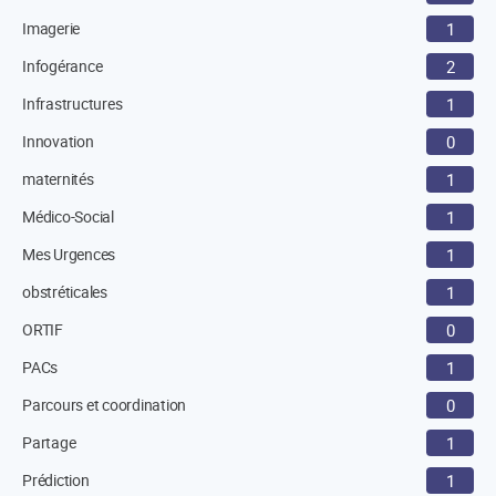
Imagerie
1
Infogérance
2
Infrastructures
1
Innovation
0
maternités
1
Médico-Social
1
Mes Urgences
1
obstréticales
1
ORTIF
0
PACs
1
Parcours et coordination
0
Partage
1
Prédiction
1