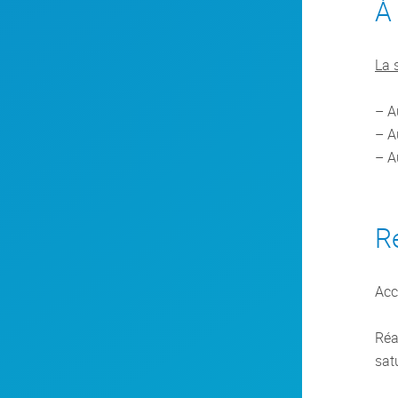
À 
La 
– A
– A
– A
R
Acc
Réa
sat