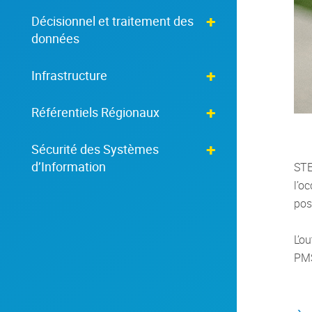
Décisionnel et traitement des
données
Infrastructure
Référentiels Régionaux
Sécurité des Systèmes
d’Information
STE
l’o
pos
L’o
PMS